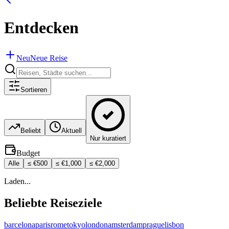
Entdecken
Neu
Neue Reise
Sortieren
Beliebt
Aktuell
Nur kuratiert
Budget
Alle
≤ €500
≤ €1,000
≤ €2,000
Laden...
Beliebte Reiseziele
barcelona
paris
rome
tokyo
london
amsterdam
prague
lisbon